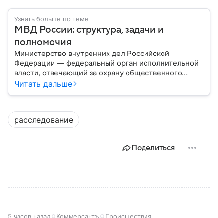
Узнать больше по теме
МВД России: структура, задачи и
полномочия
Министерство внутренних дел Российской
Федерации — федеральный орган исполнительной
власти, отвечающий за охрану общественного
порядка, борьбу с преступностью, обеспечение
Читать дальше
безопасности граждан и реализацию
государственной политики в сфере внутренних дел.
В материале рассказываем, чем занимается МВД
расследование
России, какие задачи выполняет министерство, как
устроена его структура, кто возглавляет ведомство
и какие полномочия оно имеет.
Поделиться
5 часов назад
Коммерсантъ
Происшествия