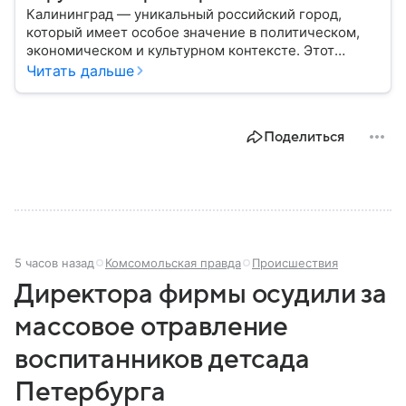
Калининград — уникальный российский город,
который имеет особое значение в политическом,
экономическом и культурном контексте. Этот
город, расположенный в самом сердце Европы,
Читать дальше
остается частью России — эксклавом, отделенным
от основной территории страны. В материале —
главное об этом населенном пункте.
Поделиться
5 часов назад
Комсомольская правда
Происшествия
Директора фирмы осудили за
массовое отравление
воспитанников детсада
Петербурга