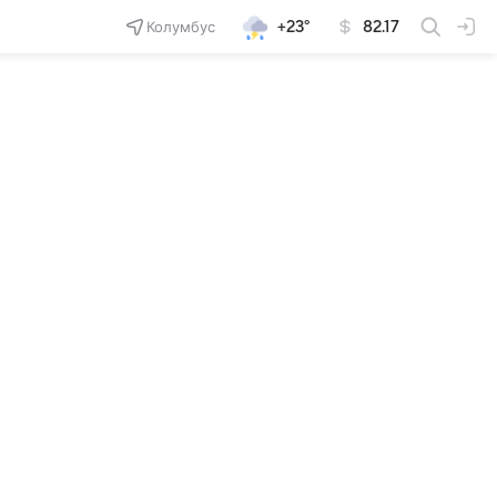
Колумбус
+23°
82.17