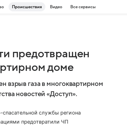
во
Происшествия
Видео
Все сервисы
ти предотвращен
артирном доме
н взрыв газа в многоквартирном
ства новостей «Доступ».
о-спасательной службы региона
зациями предотвратили ЧП