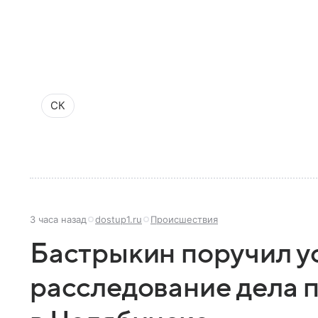
СК
3 часа назад
dostup1.ru
Происшествия
Бастрыкин поручил у
расследование дела 