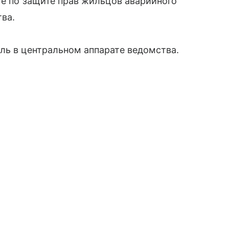
те по защите прав жильцов аварийного
ва.
ль в центральном аппарате ведомства.