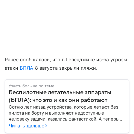
Ранее сообщалось, что в Геленджике из-за угрозы
атаки
БПЛА
8 августа закрыли пляжи.
Узнать больше по теме
Беспилотные летательные аппараты
(БПЛА): что это и как они работают
Сотню лет назад устройства, которые летают без
пилота на борту и выполняют недоступные
человеку задачи, казались фантастикой. А теперь
они стали реальностью: собрали главное о
Читать дальше
беспилотных летательных аппаратах (БПЛА) и о