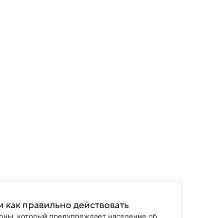
и как правильно действовать
роны, который предупреждает население об