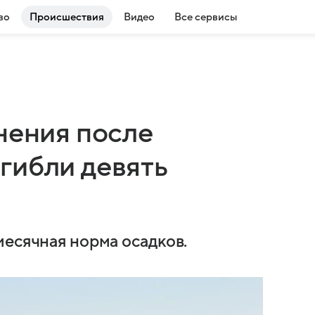
во
Происшествия
Видео
Все сервисы
нения после
гибли девять
месячная норма осадков.