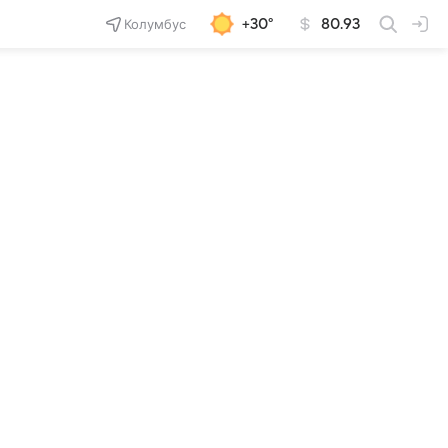
Колумбус
+30°
80.93