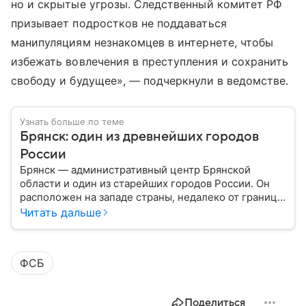
но и скрытые угрозы. Следственный комитет РФ
призывает подростков не поддаваться
манипуляциям незнакомцев в интернете, чтобы
избежать вовлечения в преступления и сохранить
свободу и будущее», — подчеркнули в ведомстве.
Узнать больше по теме
Брянск: один из древнейших городов
России
Брянск — административный центр Брянской
области и один из старейших городов России. Он
расположен на западе страны, недалеко от границ с
Белоруссией и Украиной, и известен своей
Читать дальше
многовековой историей. Собрали главное о
Брянске.
ФСБ
Поделиться