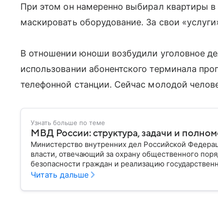
При этом он намеренно выбирал квартиры в
маскировать оборудование. За свои «услуги
В отношении юноши возбудили уголовное дел
использовании абонентского терминала про
телефонной станции. Сейчас молодой челове
Узнать больше по теме
МВД России: структура, задачи и полно
Министерство внутренних дел Российской Федера
власти, отвечающий за охрану общественного поря
безопасности граждан и реализацию государственн
материале рассказываем, чем занимается МВД Росс
Читать дальше
устроена его структура, кто возглавляет ведомств