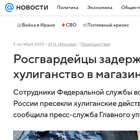
Политика
Экономика
Общест
Война в Иране
СВО
Топливный кризис
2 октября 2025
АГН «Москва»
Происшествия
Росгвардейцы задерж
хулиганство в магази
Сотрудники Федеральной службы во
России пресекли хулиганские действ
сообщила пресс-служба Главного уп