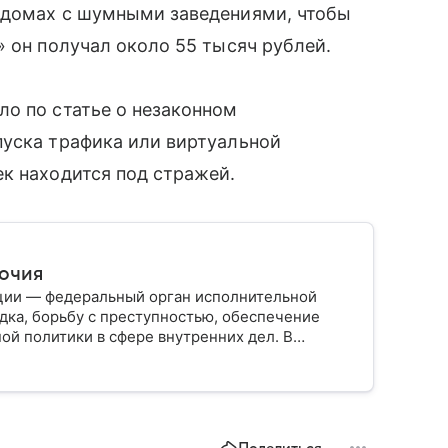
 домах с шумными заведениями, чтобы
» он получал около 55 тысяч рублей.
о по статье о незаконном
пуска трафика или виртуальной
к находится под стражей.
мочия
ции — федеральный орган исполнительной
дка, борьбу с преступностью, обеспечение
ой политики в сфере внутренних дел. В
ии, какие задачи выполняет министерство, как
о и какие полномочия оно имеет.