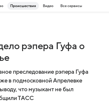
во
Происшествия
Видео
Все сервисы
дело рэпера Гуфа о
ье
вное преследование рэпера Гуфа
беже в подмосковной Апрелевке
выводу, что музыкант не был
общили ТАСС