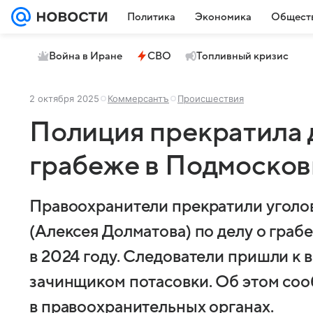
Политика
Экономика
Общест
Война в Иране
СВО
Топливный кризис
2 октября 2025
Коммерсантъ
Происшествия
Полиция прекратила 
грабеже в Подмосков
Правоохранители прекратили уголо
(Алексея Долматова) по делу о гра
в 2024 году. Следователи пришли к 
зачинщиком потасовки. Об этом со
в правоохранительных органах.