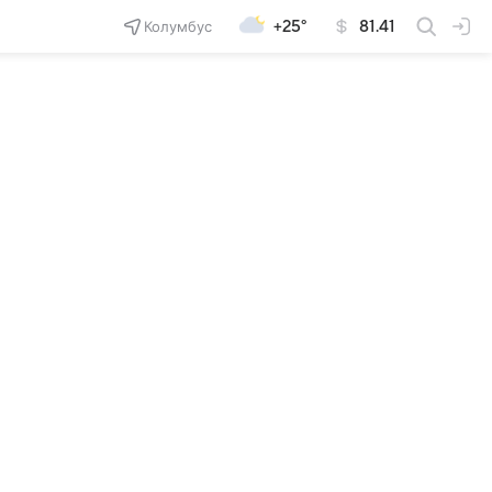
Колумбус
+25°
81.41