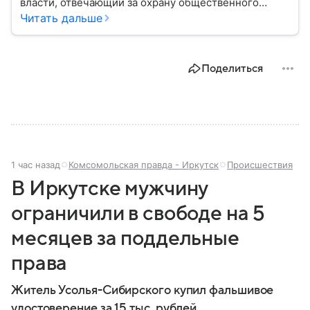
власти, отвечающий за охрану общественного
порядка, борьбу с преступностью, обеспечение
Читать дальше
безопасности граждан и реализацию
государственной политики в сфере внутренних дел.
В материале рассказываем, чем занимается МВД
Поделиться
России, какие задачи выполняет министерство, как
устроена его структура, кто возглавляет ведомство
и какие полномочия оно имеет.
1 час назад
Комсомольская правда - Иркутск
Происшествия
В Иркутске мужчину
ограничили в свободе на 5
месяцев за поддельные
права
Житель Усолья-Сибирского купил фальшивое
удостоверение за 15 тыс. рублей.