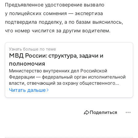
Предъявленное удостоверение вызвало
у полицейских сомнения — экспертиза
подтвердила подделку, а по базам выяснилось,
что номер числится за другим водителем.
Узнать больше по теме
МВД России: структура, задачи и
полномочия
Министерство внутренних дел Российской
Федерации — федеральный орган исполнительной
власти, отвечающий за охрану общественного
порядка, борьбу с преступностью, обеспечение
Читать дальше
безопасности граждан и реализацию
государственной политики в сфере внутренних дел.
В материале рассказываем, чем занимается МВД
Поделиться
России, какие задачи выполняет министерство, как
устроена его структура, кто возглавляет ведомство
и какие полномочия оно имеет.