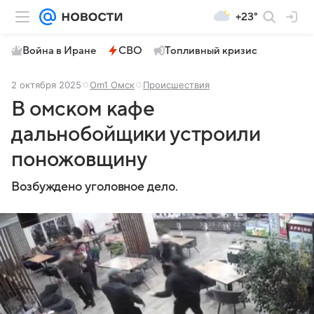
+23°
Война в Иране
СВО
Топливный кризис
2 октября 2025
Om1 Омск
Происшествия
В омском кафе
дальнобойщики устроили
поножовщину
Возбуждено уголовное дело.