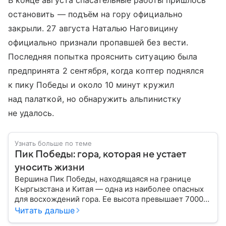
В конце августа спасательные работы пришлось
остановить — подъём на гору официально
закрыли. 27 августа Наталью Наговицину
официально признали пропавшей без вести.
Последняя попытка прояснить ситуацию была
предпринята 2 сентября, когда коптер поднялся
к пику Победы и около 10 минут кружил
над палаткой, но обнаружить альпинистку
не удалось.
Узнать больше по теме
Пик Победы: гора, которая не устает
уносить жизни
Вершина Пик Победы, находящаяся на границе
Кыргызстана и Китая — одна из наиболее опасных
для восхождений гора. Ее высота превышает 7000
метров, а северное расположение на стыке двух
Читать дальше
климатических поясов делает пик абсолютно