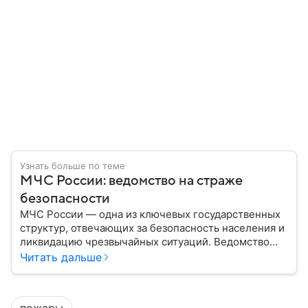
Узнать больше по теме
МЧС России: ведомство на страже
безопасности
МЧС России — одна из ключевых государственных
структур, отвечающих за безопасность населения и
ликвидацию чрезвычайных ситуаций. Ведомство
играет важную роль в защите граждан от
Читать дальше
природных катастроф, техногенных аварий и других
угроз. В этом материале разбираем, что
представляет собой МЧС, как оно устроено, какие
пожары