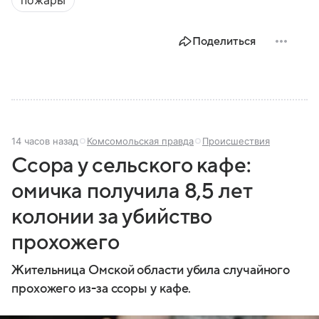
задачи выполняет и какую роль играет в
современной России.
Поделиться
14 часов назад
Комсомольская правда
Происшествия
Ссора у сельского кафе:
омичка получила 8,5 лет
колонии за убийство
прохожего
Жительница Омской области убила случайного
прохожего из-за ссоры у кафе.