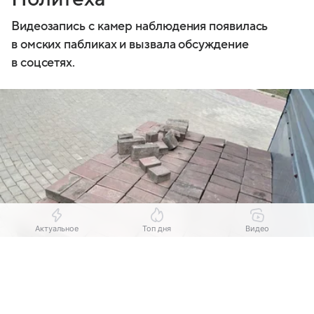
Видеозапись с камер наблюдения появилась
в омских пабликах и вызвала обсуждение
в соцсетях.
Актуальное
Топ дня
Видео
Выберите комментарий
Выберите комментарий
Выберите комментарий
Источник:
Om1 Омск
Информация полезная и актуальная
Информация полезная и актуальная
Информация полезная и актуальная