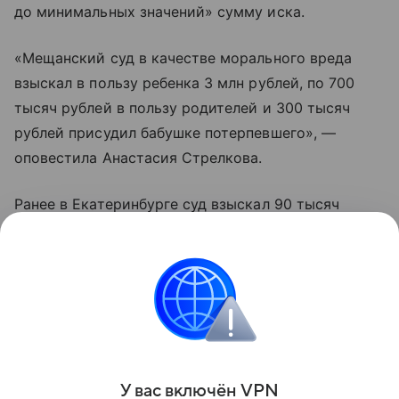
до минимальных значений» сумму иска.
«Мещанский суд в качестве морального вреда
взыскал в пользу ребенка 3 млн рублей, по 700
тысяч рублей в пользу родителей и 300 тысяч
рублей присудил бабушке потерпевшего», —
оповестила Анастасия Стрелкова.
Ранее в Екатеринбурге суд взыскал 90 тысяч
рублей в пользу школьника, отравившегося
в столовой. Ученика в 2025 году
госпитализировали в Детскую клиническую
больницу. Там он несколько дней проходил
лечение от кишечной инфекции.
Поделиться
У вас включ
ён
V
P
N