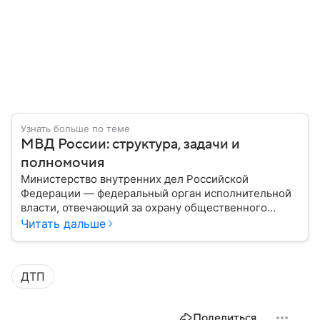
Узнать больше по теме
МВД России: структура, задачи и
полномочия
Министерство внутренних дел Российской
Федерации — федеральный орган исполнительной
власти, отвечающий за охрану общественного
порядка, борьбу с преступностью, обеспечение
Читать дальше
безопасности граждан и реализацию
государственной политики в сфере внутренних дел.
В материале рассказываем, чем занимается МВД
ДТП
России, какие задачи выполняет министерство, как
устроена его структура, кто возглавляет ведомство
и какие полномочия оно имеет.
Поделиться