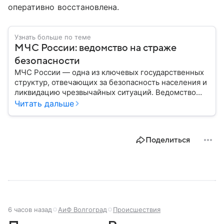
оперативно восстановлена.
Узнать больше по теме
МЧС России: ведомство на страже
безопасности
МЧС России — одна из ключевых государственных
структур, отвечающих за безопасность населения и
ликвидацию чрезвычайных ситуаций. Ведомство
играет важную роль в защите граждан от
Читать дальше
природных катастроф, техногенных аварий и других
угроз. В этом материале разбираем, что
представляет собой МЧС, как оно устроено, какие
Поделиться
задачи выполняет и какую роль играет в
современной России.
6 часов назад
АиФ Волгоград
Происшествия