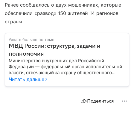
Ранее сообщалось о двух мошенниках, которые
обеспечили «развод» 150 жителей 14 регионов
страны.
Узнать больше по теме
МВД России: структура, задачи и
полномочия
Министерство внутренних дел Российской
Федерации — федеральный орган исполнительной
власти, отвечающий за охрану общественного
порядка, борьбу с преступностью, обеспечение
Читать дальше
безопасности граждан и реализацию
государственной политики в сфере внутренних дел.
В материале рассказываем, чем занимается МВД
Поделиться
России, какие задачи выполняет министерство, как
устроена его структура, кто возглавляет ведомство
и какие полномочия оно имеет.