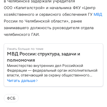
в Челябинске задержали учредителя
ООО «Капиталстрой» и начальника ФКУ «Центр
хозяйственного и сервисного обеспечения ГУ
МВД
России по Челябинской области», ранее
занимавшего должность руководителя отдела
челябинского ГАИ.
Узнать больше по теме
МВД России: структура, задачи и
полномочия
Министерство внутренних дел Российской
Федерации — федеральный орган исполнительной
власти, отвечающий за охрану общественного
порядка, борьбу с преступностью, обеспечение
Читать дальше
безопасности граждан и реализацию
государственной политики в сфере внутренних дел.
В материале рассказываем, чем занимается МВД
ФСБ
России, какие задачи выполняет министерство, как
устроена его структура, кто возглавляет ведомство