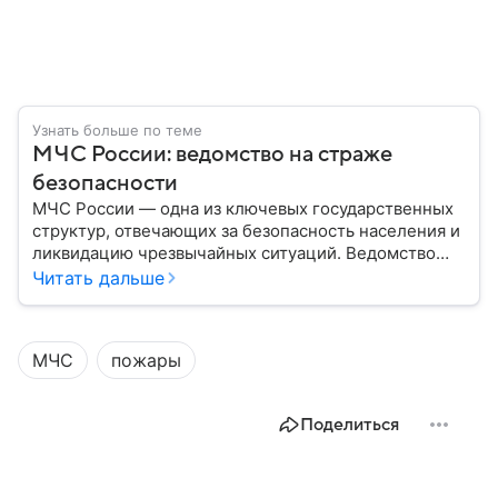
Узнать больше по теме
МЧС России: ведомство на страже
безопасности
МЧС России — одна из ключевых государственных
структур, отвечающих за безопасность населения и
ликвидацию чрезвычайных ситуаций. Ведомство
играет важную роль в защите граждан от
Читать дальше
природных катастроф, техногенных аварий и других
угроз. В этом материале разбираем, что
представляет собой МЧС, как оно устроено, какие
МЧС
пожары
задачи выполняет и какую роль играет в
современной России.
Поделиться