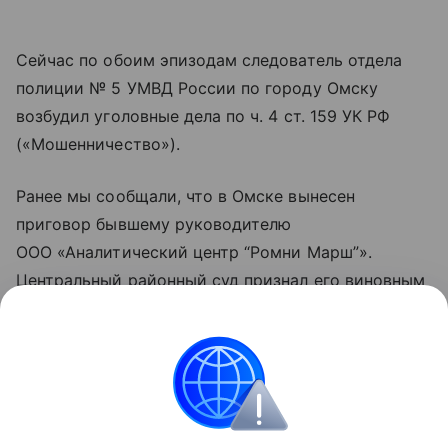
Сейчас по обоим эпизодам следователь отдела
полиции № 5 УМВД России по городу Омску
возбудил уголовные дела по ч. 4 ст. 159 УК РФ
(«Мошенничество»).
Ранее мы сообщали, что в Омске вынесен
приговор бывшему руководителю
ООО «Аналитический центр “Ромни Марш”».
Центральный районный суд признал его виновным
в мошенничестве в составе организованной
группы. Жертвами аферы стали 93 клиента,
а общая сумма ущерба превысила 70 миллионов
рублей.