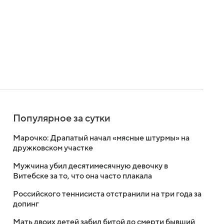
Популярное за сутки
Марочко: Драпатый начал «мясные штурмы» на
дружковском участке
Мужчина убил десятимесячную девочку в
Витебске за то, что она часто плакала
Российского теннисиста отстранили на три года за
допинг
Мать двоих детей забил битой до смерти бывший