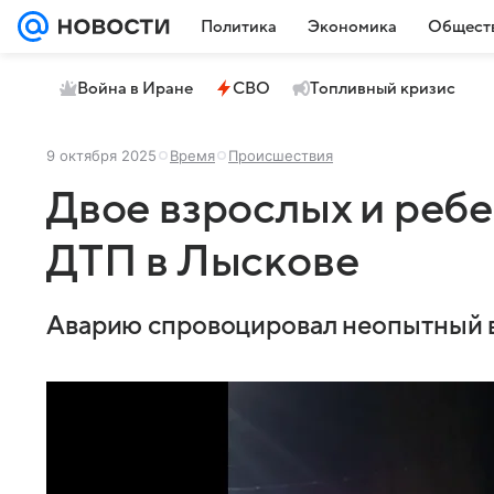
Политика
Экономика
Общест
Война в Иране
СВО
Топливный кризис
9 октября 2025
Время
Происшествия
Двое взрослых и ребе
ДТП в Лыскове
Аварию спровоцировал неопытный в