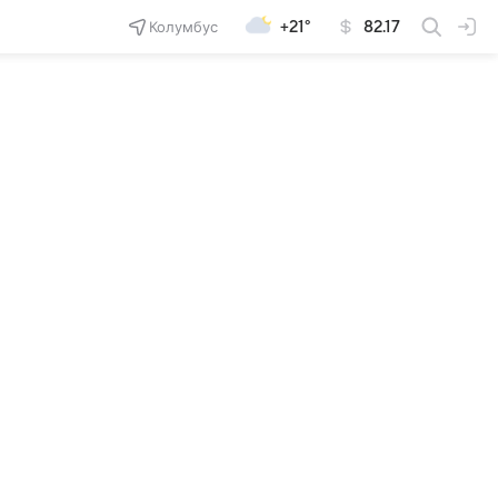
Колумбус
+21°
82.17