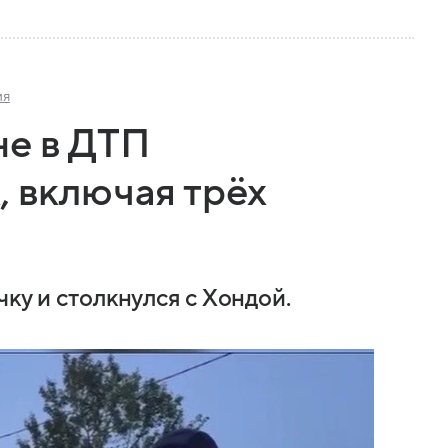
ия
не в ДТП
, включая трёх
чку и столкнулся с Хондой.