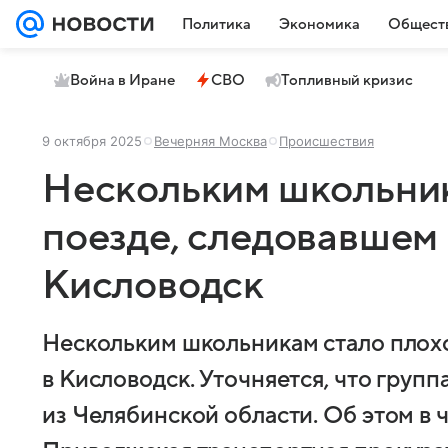
Политика
Экономика
Общест
Война в Иране
СВО
Топливный кризис
9 октября 2025
Вечерняя Москва
Происшествия
Нескольким школьник
поезде, следовавшем 
Кисловодск
Нескольким школьникам стало плохо
в Кисловодск. Уточняется, что груп
из Челябинской области. Об этом в ч