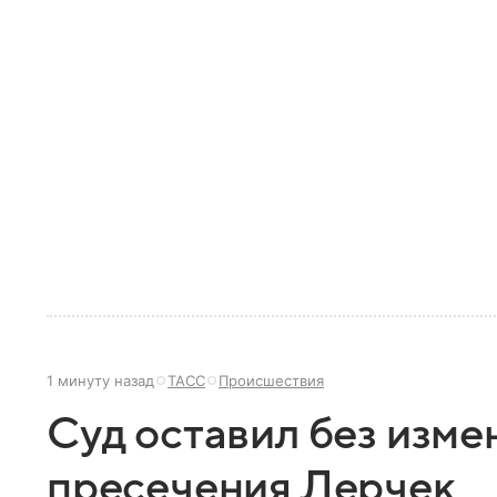
1 минуту назад
ТАСС
Происшествия
Суд оставил без изме
пресечения Лерчек