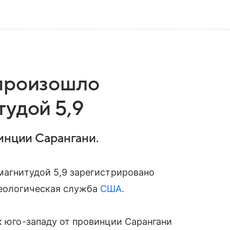
 произошло
тудой 5,9
винции Сарангани.
 магнитудой 5,9 зарегистрировано
Геологическая служба
США
.
к юго-западу от провинции Сарангани