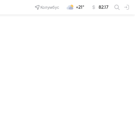
Колумбус
+21°
82.17