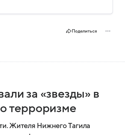
строено, какие задачи выполняет и какую роль
Поделиться
али за «звезды» в
 о терроризме
и. Жителя Нижнего Тагила