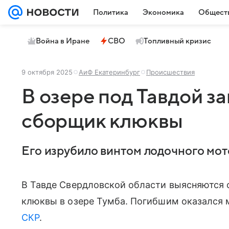
Политика
Экономика
Общест
Война в Иране
СВО
Топливный кризис
9 октября 2025
АиФ Екатеринбург
Происшествия
В озере под Тавдой з
сборщик клюквы
Его изрубило винтом лодочного мот
В Тавде Свердловской области выясняются 
клюквы в озере Тумба. Погибшим оказался 
СКР
.