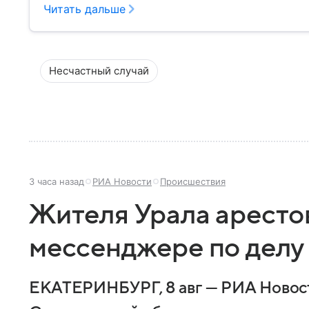
разбираем, что представляет собой МЧС, как оно у
Читать дальше
играет в современной России.
Несчастный случай
3 часа назад
РИА Новости
Происшествия
Жителя Урала арестов
мессенджере по делу
ЕКАТЕРИНБУРГ, 8 авг — РИА Новост