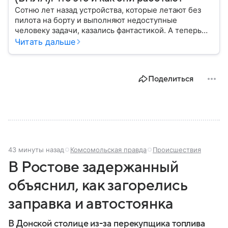
Сотню лет назад устройства, которые летают без
пилота на борту и выполняют недоступные
человеку задачи, казались фантастикой. А теперь
они стали реальностью: собрали главное о
Читать дальше
беспилотных летательных аппаратах (БПЛА) и о
том, для чего они нужны.
Поделиться
43 минуты назад
Комсомольская правда
Происшествия
В Ростове задержанный
объяснил, как загорелись
заправка и автостоянка
В Донской столице из-за перекупщика топлива