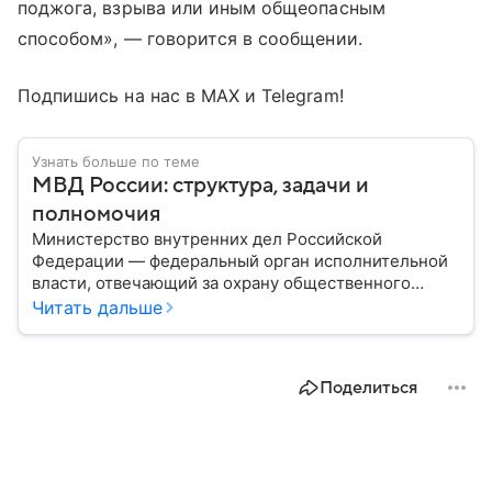
поджога, взрыва или иным общеопасным
способом», — говорится в сообщении.
Подпишись на нас в МАХ и Telegram!
Узнать больше по теме
МВД России: структура, задачи и
полномочия
Министерство внутренних дел Российской
Федерации — федеральный орган исполнительной
власти, отвечающий за охрану общественного
порядка, борьбу с преступностью, обеспечение
Читать дальше
безопасности граждан и реализацию
государственной политики в сфере внутренних дел.
В материале рассказываем, чем занимается МВД
Поделиться
России, какие задачи выполняет министерство, как
устроена его структура, кто возглавляет ведомство
и какие полномочия оно имеет.