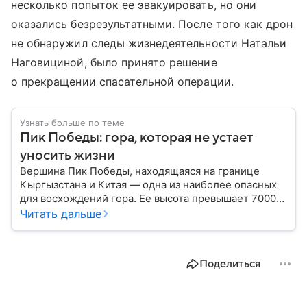
несколько попыток ее эвакуировать, но они
оказались безрезультатными. После того как дрон
не обнаружил следы жизнедеятельности Натальи
Наговициной, было принято решение
о прекращении спасательной операции.
Узнать больше по теме
Пик Победы: гора, которая не устает
уносить жизни
Вершина Пик Победы, находящаяся на границе
Кыргызстана и Китая — одна из наиболее опасных
для восхождений гора. Ее высота превышает 7000
метров, а северное расположение на стыке двух
Читать дальше
климатических поясов делает пик абсолютно
непредсказуемым в плане погоды. Вот почему
название этой горы так часто связано трагическими
Поделиться
событиями.