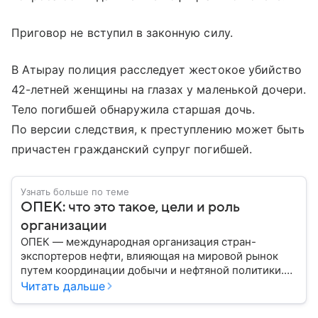
Приговор не вступил в законную силу.
В Атырау полиция расследует жестокое убийство
42-летней женщины на глазах у маленькой дочери.
Тело погибшей обнаружила старшая дочь.
По версии следствия, к преступлению может быть
причастен гражданский супруг погибшей.
Узнать больше по теме
ОПЕК: что это такое, цели и роль
организации
ОПЕК — международная организация стран-
экспортеров нефти, влияющая на мировой рынок
путем координации добычи и нефтяной политики.
Решения ОПЕК регулярно отражаются на ценах
Читать дальше
нефти, а значит — на экономике многих государств.
Собрали главное об этом важном объединении.