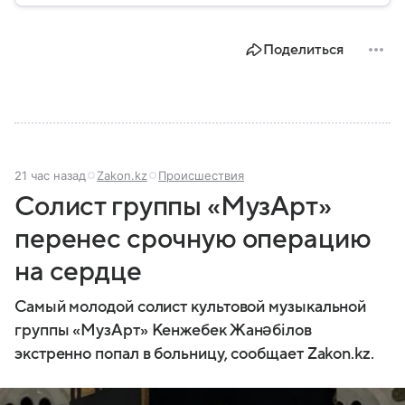
государственной политики в сфере внутренних дел.
В материале рассказываем, чем занимается МВД
Поделиться
России, какие задачи выполняет министерство, как
устроена его структура, кто возглавляет ведомство
и какие полномочия оно имеет.
21 час назад
Zakon.kz
Происшествия
Солист группы «МузАрт»
перенес срочную операцию
на сердце
Самый молодой солист культовой музыкальной
группы «МузАрт» Кенжебек Жанәбілов
экстренно попал в больницу, сообщает Zakon.kz.