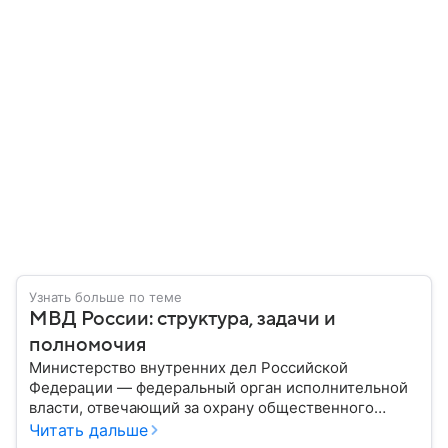
Узнать больше по теме
МВД России: структура, задачи и
полномочия
Министерство внутренних дел Российской
Федерации — федеральный орган исполнительной
власти, отвечающий за охрану общественного
порядка, борьбу с преступностью, обеспечение
Читать дальше
безопасности граждан и реализацию