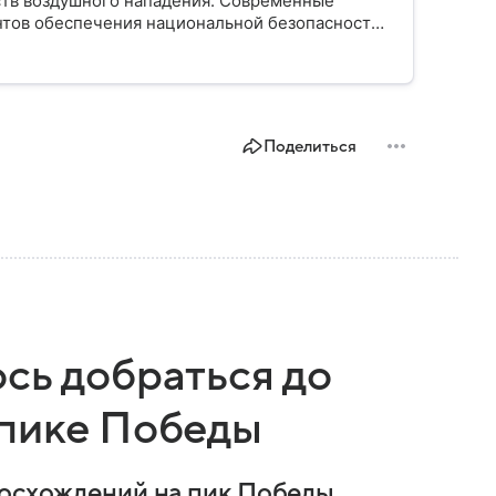
ств воздушного нападения. Современные
нтов обеспечения национальной безопасности
Поделиться
сь добраться до
 пике Победы
восхождений на пик Победы