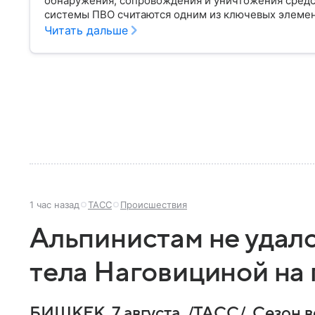
обнаружения, сопровождения и уничтожения сред
системы ПВО считаются одним из ключевых элеме
любого государства: собрали о них главное.
Читать дальше
1 час назад
ТАСС
Происшествия
Альпинистам не удало
тела Наговициной на
БИШКЕК, 7 августа. /ТАСС/. Сезон 