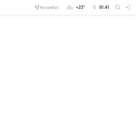
Колумбус
+23°
81.41