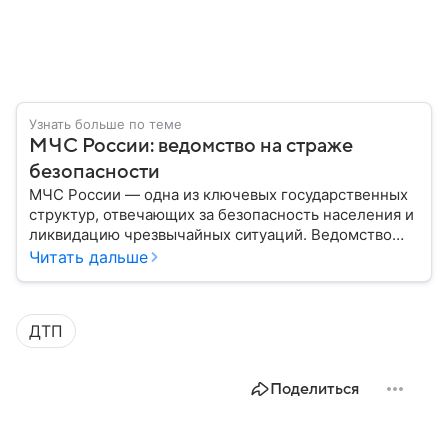
Узнать больше по теме
МЧС России: ведомство на страже
безопасности
МЧС России — одна из ключевых государственных
структур, отвечающих за безопасность населения и
ликвидацию чрезвычайных ситуаций. Ведомство
играет важную роль в защите граждан от
Читать дальше
природных катастроф, техногенных аварий и других
угроз. В этом материале разбираем, что
представляет собой МЧС, как оно устроено, какие
ДТП
задачи выполняет и какую роль играет в
современной России.
Поделиться