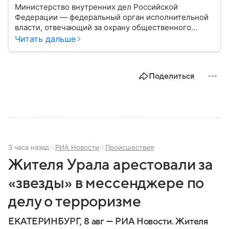
Министерство внутренних дел Российской
Федерации — федеральный орган исполнительной
власти, отвечающий за охрану общественного
порядка, борьбу с преступностью, обеспечение
Читать дальше
безопасности граждан и реализацию
государственной политики в сфере внутренних дел.
В материале рассказываем, чем занимается МВД
Поделиться
России, какие задачи выполняет министерство, как
устроена его структура, кто возглавляет ведомство
и какие полномочия оно имеет.
3 часа назад
РИА Новости
Происшествия
Жителя Урала арестовали за
«звезды» в мессенджере по
делу о терроризме
ЕКАТЕРИНБУРГ, 8 авг — РИА Новости. Жителя