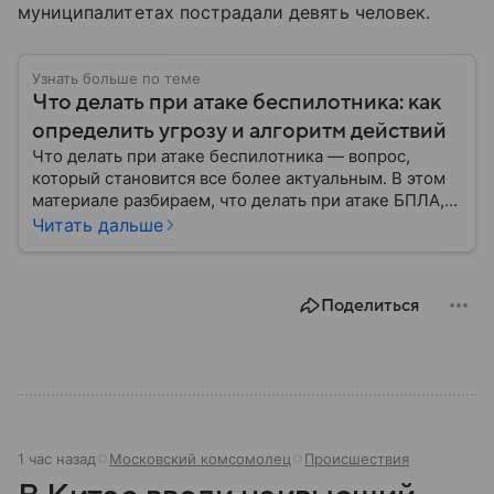
муниципалитетах пострадали девять человек.
Узнать больше по теме
Что делать при атаке беспилотника: как
определить угрозу и алгоритм действий
Что делать при атаке беспилотника — вопрос,
который становится все более актуальным. В этом
материале разбираем, что делать при атаке БПЛА,
как распознать угрозу, какие действия предпринять
Читать дальше
на улице и в помещении, а также что известно о
компенсации ущерба.
Поделиться
1 час назад
Московский комсомолец
Происшествия