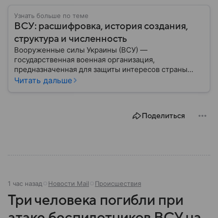
Узнать больше по теме
ВСУ: расшифровка, история создания,
структура и численность
Вооруженные силы Украины (ВСУ) —
государственная военная организация,
предназначенная для защиты интересов страны
военным путем. Была создана после
Читать дальше
провозглашения независимости Украины в 1991
году. В материале — главное по теме.
Поделиться
1 час назад
Новости Mail
Происшествия
Три человека погибли при
атаке беспилотников ВСУ на