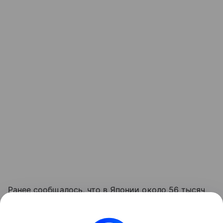
Ранее сообщалось, что в Японии около 56 тысяч
домохозяйств лишились электроснабжения из-
за тайфуна.