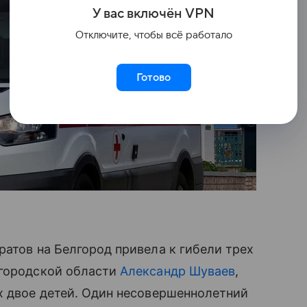
У вас включ
ён
V
P
N
Отключите, чтобы всё работало
Готово
ратов на Белгород привела к гибели трех
лгородской области
Александр Шуваев
,
х двое детей. Один несовершеннолетний