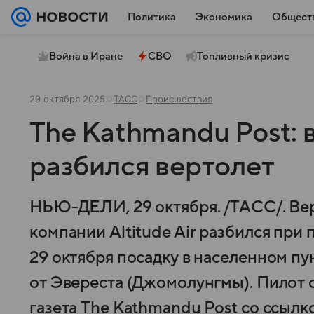
Политика
Экономика
Общест
Война в Иране
СВО
Топливный кризис
29 октября 2025
ТАСС
Происшествия
The Kathmandu Post: 
разбился вертолет
НЬЮ-ДЕЛИ, 29 октября. /ТАСС/. Вер
компании Altitude Air разбился при
29 октября посадку в населенном пу
от Эвереста (Джомолунгмы). Пилот 
газета The Kathmandu Post со ссылк