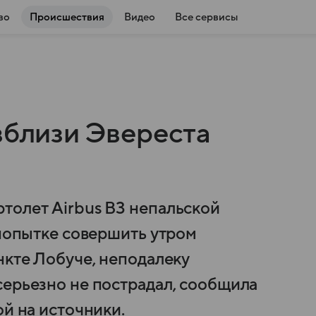
во
Происшествия
Видео
Все сервисы
вблизи Эвереста
толет Airbus B3 непальской
 попытке совершить утром
нкте Лобуче, неподалеку
серьезно не пострадал, сообщила
ой на источники.