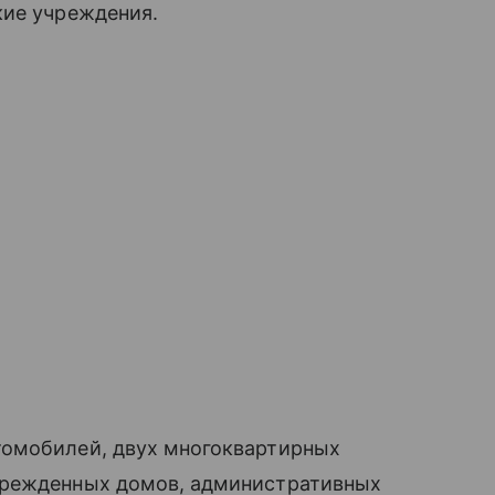
кие учреждения.
томобилей, двух многоквартирных
врежденных домов, административных