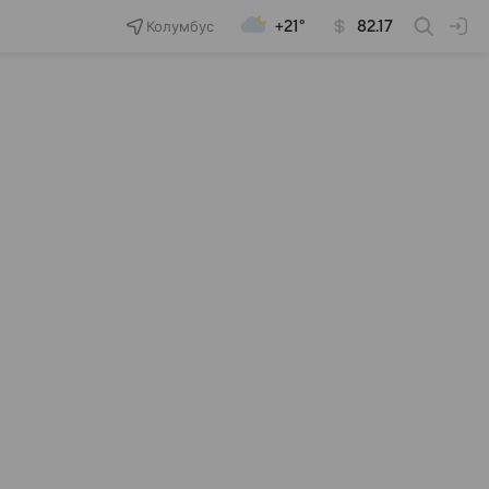
Колумбус
+21°
82.17