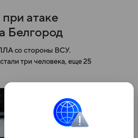
 при атаке
а Белгород
ПЛА со стороны ВСУ.
тали три человека, еще 25