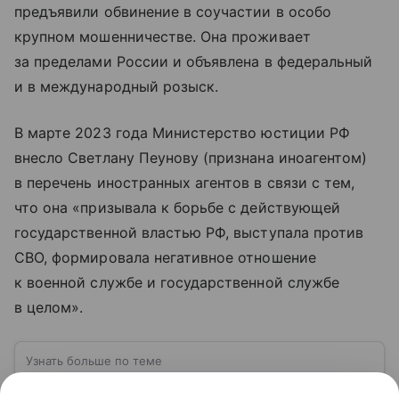
предъявили обвинение в соучастии в особо
крупном мошенничестве. Она проживает
за пределами России и объявлена в федеральный
и в международный розыск.
В марте 2023 года Министерство юстиции РФ
внесло Светлану Пеунову (признана иноагентом)
в перечень иностранных агентов в связи с тем,
что она «призывала к борьбе с действующей
государственной властью РФ, выступала против
СВО, формировала негативное отношение
к военной службе и государственной службе
в целом».
Узнать больше по теме
Государственная дума РФ: как работает