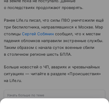
на земле пока не поступало. Данные
о последствиях продолжают проверять.
Ранее Life.ru писал, что силы ПВО уничтожили ещё
три беспилотника, направлявшихся к Москве. Мэр
столицы
Сергей Собянин
сообщил, что к местам
падения обломков направили экстренные службы.
Таким образом с начала суток военные сбили
в столичном регионе шесть БПЛА.
Больше новостей о ЧП, авариях и чрезвычайных
ситуациях — читайте в разделе «Происшествия»
на Life.ru.
Узнать больше по теме
ВСУ: расшифровка, история создания,
структура и численность