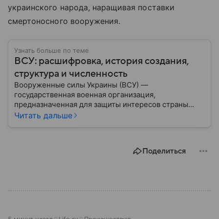
украинского народа, наращивая поставки
смертоносного вооружения.
Узнать больше по теме
ВСУ: расшифровка, история создания,
структура и численность
Вооруженные силы Украины (ВСУ) —
государственная военная организация,
предназначенная для защиты интересов страны
военным путем. Была создана после
Читать дальше
провозглашения независимости Украины в 1991
году. В материале — главное по теме.
Поделиться
5 минут назад
Life.ru
Происшествия