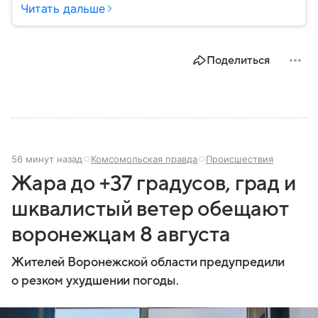
играет важную роль в защите граждан от
Читать дальше
природных катастроф, техногенных аварий и других
угроз. В этом материале разбираем, что
представляет собой МЧС, как оно устроено, какие
Поделиться
задачи выполняет и какую роль играет в
современной России.
56 минут назад
Комсомольская правда
Происшествия
Жара до +37 градусов, град и
шквалистый ветер обещают
воронежцам 8 августа
Жителей Воронежской области предупредили
о резком ухудшении погоды.