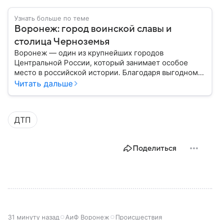
Узнать больше по теме
Воронеж: город воинской славы и
столица Черноземья
Воронеж — один из крупнейших городов
Центральной России, который занимает особое
место в российской истории. Благодаря выгодному
расположению на юге европейской части страны
Читать дальше
Воронеж остается важным транспортным узлом и
центром Черноземья: собрали о нем главное.
ДТП
Поделиться
31 минуту назад
АиФ Воронеж
Происшествия