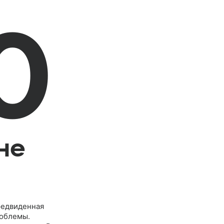
0
не
редвиденная
роблемы.