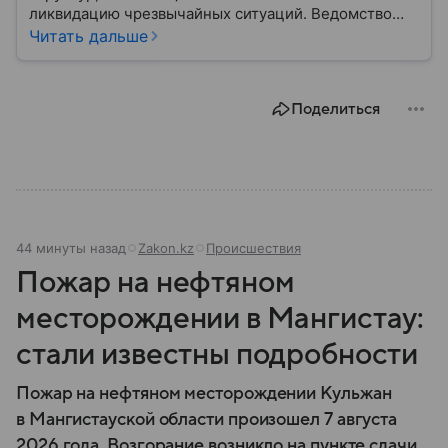
ликвидацию чрезвычайных ситуаций. Ведомство
играет важную роль в защите граждан от
Читать дальше
природных катастроф, техногенных аварий и других
угроз. В этом материале разбираем, что
представляет собой МЧС, как оно устроено, какие
Поделиться
задачи выполняет и какую роль играет в
современной России.
44 минуты назад
Zakon.kz
Происшествия
Пожар на нефтяном
месторождении в Мангистау:
стали известны подробности
Пожар на нефтяном месторождении Кульжан
в Мангистауской области произошел 7 августа
2026 года. Возгорание возникло на пункте сдачи