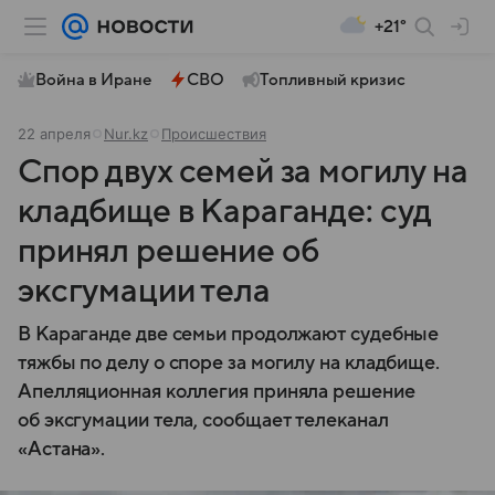
+21°
Война в Иране
СВО
Топливный кризис
22 апреля
Nur.kz
Происшествия
Спор двух семей за могилу на
кладбище в Караганде: суд
принял решение об
эксгумации тела
В Караганде две семьи продолжают судебные
тяжбы по делу о споре за могилу на кладбище.
Апелляционная коллегия приняла решение
об эксгумации тела, сообщает телеканал
«Астана».