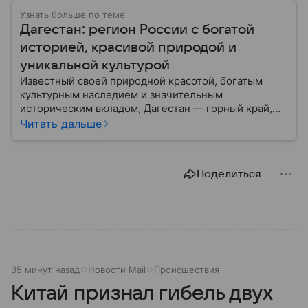
Узнать больше по теме
Дагестан: регион России с богатой
историей, красивой природой и
уникальной культурой
Известный своей природной красотой, богатым
культурным наследием и значительным
историческим вкладом, Дагестан — горный край,
расположенный на юге России. В материале
Читать дальше
рассказываем, что представляет собой Дагестан,
объясняем его значение сегодня, а также
перечисляем ключевые особенности и факты.
Поделиться
35 минут назад
Новости Mail
Происшествия
Китай признал гибель двух