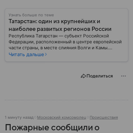
Узнать больше по теме
Татарстан: один из крупнейших и
наиболее развитых регионов России
Республика Татарстан — субъект Российской
Федерации, расположенный в центре европейской
части страны, в месте слияния Волги и Камы.
Регион считается одним из ведущих
Читать дальше
экономических, научных и культурных центров
России; также он известен развитой
промышленностью, богатым историческим
Поделиться
наследием, многонациональным населением и
столицей — Казанью. Собрали все самое главное.
1 минуту назад
Московский комсомолец
Происшествия
Пожарные сообщили о