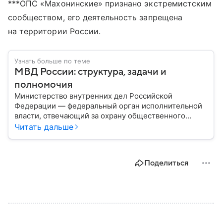
***ОПС «Махонинские» признано экстремистским
сообществом, его деятельность запрещена
на территории России.
Узнать больше по теме
МВД России: структура, задачи и
полномочия
Министерство внутренних дел Российской
Федерации — федеральный орган исполнительной
власти, отвечающий за охрану общественного
порядка, борьбу с преступностью, обеспечение
Читать дальше
безопасности граждан и реализацию
государственной политики в сфере внутренних дел.
В материале рассказываем, чем занимается МВД
Поделиться
России, какие задачи выполняет министерство, как
устроена его структура, кто возглавляет ведомство
и какие полномочия оно имеет.