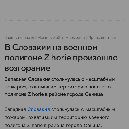
устроена его структура, кто возглавляет ведомство
и какие полномочия оно имеет.
4 минуты назад
Московский комсомолец
Происшествия
В Словакии на военном
полигоне Z horie произошло
возгорание
Западная Словакия столкнулась с масштабным
пожаром, охватившим территорию военного
полигона Z horie в районе города Сеница.
Западная
Словакия
столкнулась с масштабным
пожаром, охватившим территорию военного
полигона Z horie в районе города Сеница.