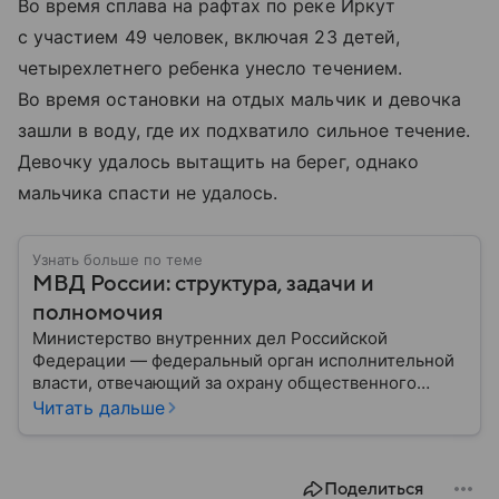
Во время сплава на рафтах по реке Иркут
с участием 49 человек, включая 23 детей,
четырехлетнего ребенка унесло течением.
Во время остановки на отдых мальчик и девочка
зашли в воду, где их подхватило сильное течение.
Девочку удалось вытащить на берег, однако
мальчика спасти не удалось.
Узнать больше по теме
МВД России: структура, задачи и
полномочия
Министерство внутренних дел Российской
Федерации — федеральный орган исполнительной
власти, отвечающий за охрану общественного
порядка, борьбу с преступностью, обеспечение
Читать дальше
безопасности граждан и реализацию
государственной политики в сфере внутренних дел.
В материале рассказываем, чем занимается МВД
Поделиться
России, какие задачи выполняет министерство, как