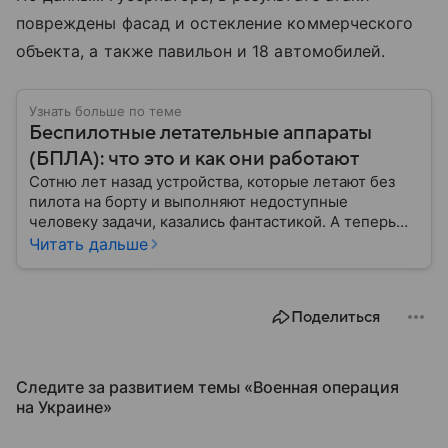
повреждены фасад и остекление коммерческого
объекта, а также павильон и 18 автомобилей.
Узнать больше по теме
Беспилотные летательные аппараты
(БПЛА): что это и как они работают
Сотню лет назад устройства, которые летают без
пилота на борту и выполняют недоступные
человеку задачи, казались фантастикой. А теперь
они стали реальностью: собрали главное о
Читать дальше
беспилотных летательных аппаратах (БПЛА) и о
том, для чего они нужны.
Поделиться
Следите за развитием темы «Военная операция
на Украине»