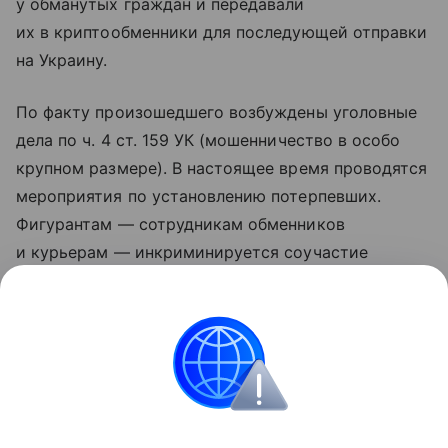
у обманутых граждан и передавали
их в криптообменники для последующей отправки
на Украину.
По факту произошедшего возбуждены уголовные
дела по ч. 4 ст. 159 УК (мошенничество в особо
крупном размере). В настоящее время проводятся
мероприятия по установлению потерпевших.
Фигурантам — сотрудникам обменников
и курьерам — инкриминируется соучастие
в преступлении, максимальное наказание
по данной статье предусматривает лишение
свободы на срок до десяти лет.
ФСБ