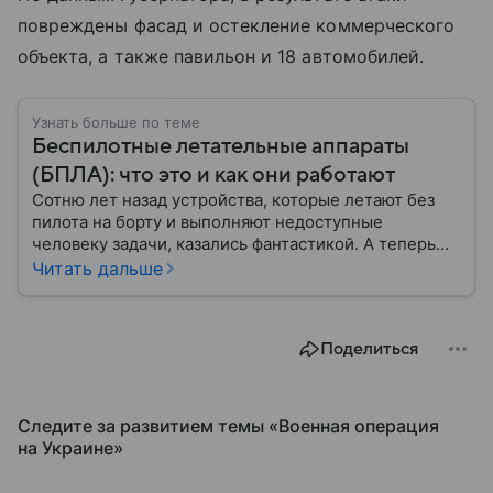
повреждены фасад и остекление коммерческого
объекта, а также павильон и 18 автомобилей.
Узнать больше по теме
Беспилотные летательные аппараты
(БПЛА): что это и как они работают
Сотню лет назад устройства, которые летают без
пилота на борту и выполняют недоступные
человеку задачи, казались фантастикой. А теперь
они стали реальностью: собрали главное о
Читать дальше
беспилотных летательных аппаратах (БПЛА) и о
том, для чего они нужны.
Поделиться
Следите за развитием темы «Военная операция
на Украине»