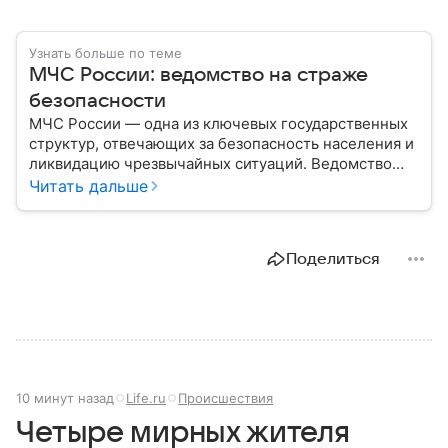
Узнать больше по теме
МЧС России: ведомство на страже
безопасности
МЧС России — одна из ключевых государственных
структур, отвечающих за безопасность населения и
ликвидацию чрезвычайных ситуаций. Ведомство
играет важную роль в защите граждан от
Читать дальше
природных катастроф, техногенных аварий и других
угроз. В этом материале разбираем, что
представляет собой МЧС, как оно устроено, какие
Поделиться
задачи выполняет и какую роль играет в
современной России.
10 минут назад
Life.ru
Происшествия
Четыре мирных жителя