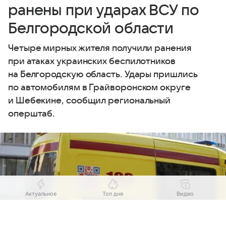
ранены при ударах ВСУ по
Белгородской области
Четыре мирных жителя получили ранения
при атаках украинских беспилотников
на Белгородскую область. Удары пришлись
по автомобилям в Грайворонском округе
и Шебекине, сообщил региональный
оперштаб.
Актуальное
Топ дня
Видео
Выберите комментарий
Выберите комментарий
Выберите комментарий