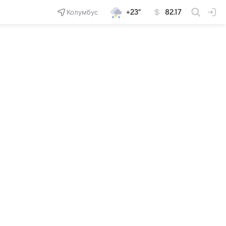
Колумбус
+23°
82.17