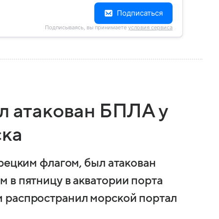
Подписаться
Подписываясь, вы принимаете
условия сервиса
л атакован БПЛА у
ска
рецким флагом, был атакован
 в пятницу в акватории порта
 распространил морской портал