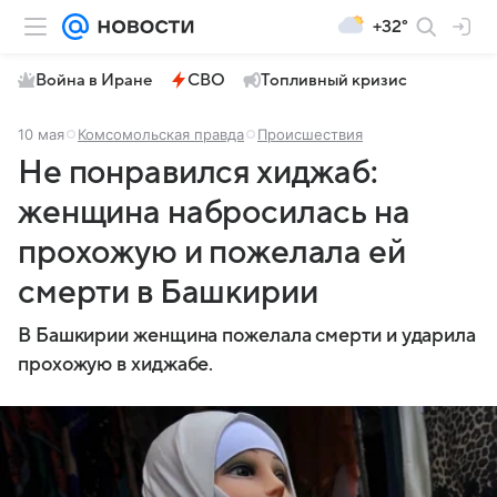
+32°
Война в Иране
СВО
Топливный кризис
10 мая
Комсомольская правда
Происшествия
Не понравился хиджаб:
женщина набросилась на
прохожую и пожелала ей
смерти в Башкирии
В Башкирии женщина пожелала смерти и ударила
прохожую в хиджабе.