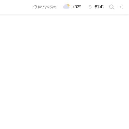
Колумбус
+32°
81.41