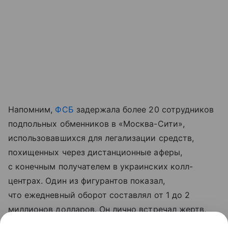
Напомним,
ФСБ
задержала более 20 сотрудников
подпольных обменников в «Москва-Сити»,
использовавшихся для легализации средств,
похищенных через дистанционные аферы,
с конечным получателем в украинских колл-
центрах. Один из фигурантов показал,
что ежедневный оборот составлял от 1 до 2
миллионов долларов. Он лично встречал жертв,
пересчитывал наличные и оформлял договоры.