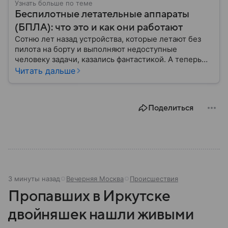
Узнать больше по теме
Беспилотные летательные аппараты
(БПЛА): что это и как они работают
Сотню лет назад устройства, которые летают без
пилота на борту и выполняют недоступные
человеку задачи, казались фантастикой. А теперь
они стали реальностью: собрали главное о
Читать дальше
беспилотных летательных аппаратах (БПЛА) и о
том, для чего они нужны.
Поделиться
3 минуты назад
Вечерняя Москва
Происшествия
Пропавших в Иркутске
двойняшек нашли живыми