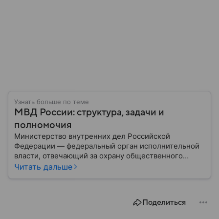
Узнать больше по теме
МВД России: структура, задачи и
полномочия
Министерство внутренних дел Российской
Федерации — федеральный орган исполнительной
власти, отвечающий за охрану общественного
порядка, борьбу с преступностью, обеспечение
Читать дальше
безопасности граждан и реализацию
государственной политики в сфере внутренних дел.
В материале рассказываем, чем занимается МВД
Поделиться
России, какие задачи выполняет министерство, как
устроена его структура, кто возглавляет ведомство