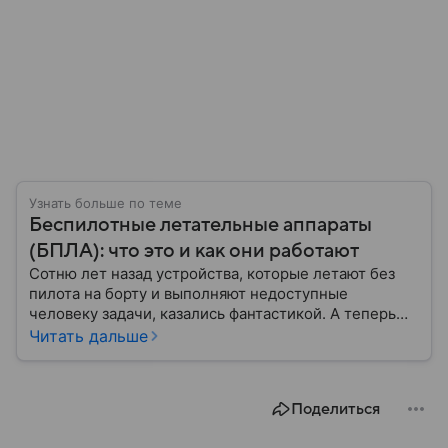
Узнать больше по теме
Беспилотные летательные аппараты
(БПЛА): что это и как они работают
Сотню лет назад устройства, которые летают без
пилота на борту и выполняют недоступные
человеку задачи, казались фантастикой. А теперь
они стали реальностью: собрали главное о
Читать дальше
беспилотных летательных аппаратах (БПЛА) и о
том, для чего они нужны.
Поделиться