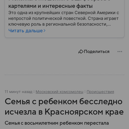
картелями и интересные факты
Это одна из крупнейших стран Северной Америки с
непростой политической повесткой. Страна играет
ключевую роль в региональной безопасности,
торговле с США и глобальных производственных
Читать дальше
цепочках, но много проблем доставляют известные
на весь мир наркокартели. В этом материале —
главное о Мексике.
Поделиться
11 минут назад
Московский комсомолец
Происшествия
Семья с ребенком бесследно
исчезла в Красноярском крае
Семья с восьмилетним ребенком перестала