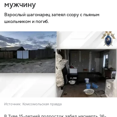
мужчину
Взрослый шагонарец затеял ссору с пьяным
школьником и погиб.
Источник:
Комсомольская правда
В Туве 15-летний подросток забил насмерть 36-