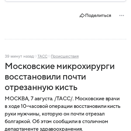
государственной политики в сфере внутренних дел.
В материале рассказываем, чем занимается МВД
Поделиться
России, какие задачи выполняет министерство, как
устроена его структура, кто возглавляет ведомство
и какие полномочия оно имеет.
39 минут назад
ТАСС
Происшествия
Московские микрохирурги
восстановили почти
отрезанную кисть
МОСКВА, 7 августа. /ТАСС/. Московские врачи
в ходе 10-часовой операции восстановили кисть
руки мужчины, которую он почти отрезал
болгаркой. Об этом сообщили в столичном
департаменте здравоохранения.