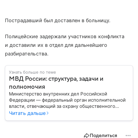
Пострадавший был доставлен в больницу.
Полицейские задержали участников конфликта
и доставили их в отдел для дальнейшего
разбирательства.
Узнать больше по теме
МВД России: структура, задачи и
полномочия
Министерство внутренних дел Российской
Федерации — федеральный орган исполнительной
власти, отвечающий за охрану общественного
порядка, борьбу с преступностью, обеспечение
Читать дальше
безопасности граждан и реализацию
государственной политики в сфере внутренних дел.
В материале рассказываем, чем занимается МВД
Поделиться
России, какие задачи выполняет министерство, как