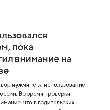
ользовался
м, пока
тил внимание на
ве
овор мужчине за использование
оссии. Во время проверки
имание, что в водительских