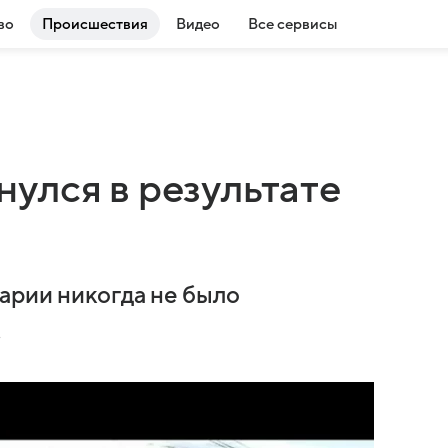
во
Происшествия
Видео
Все сервисы
улся в результате
варии никогда не было
.