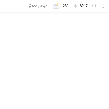
Колумбус
+23°
82.17