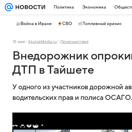
Политика
Экономика
Общест
Война в Иране
СВО
Топливный кризис
16 мая
IrkutskMedia.ru
Происшествия
Внедорожник опрокин
ДТП в Тайшете
У одного из участников дорожной а
водительских прав и полиса ОСАГО