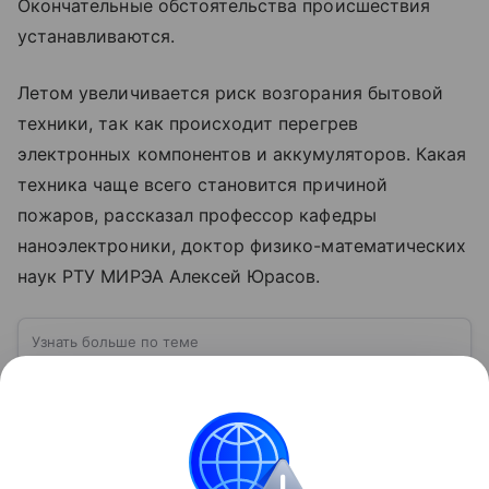
Окончательные обстоятельства происшествия
устанавливаются.
Летом увеличивается риск возгорания бытовой
техники, так как происходит перегрев
электронных компонентов и аккумуляторов. Какая
техника чаще всего становится причиной
пожаров, рассказал профессор кафедры
наноэлектроники, доктор физико-математических
наук РТУ МИРЭА Алексей Юрасов.
Узнать больше по теме
МЧС России: ведомство на страже
безопасности
МЧС России — одна из ключевых государственных
структур, отвечающих за безопасность населения и
ликвидацию чрезвычайных ситуаций. Ведомство
играет важную роль в защите граждан от
Читать дальше