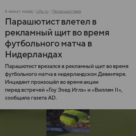
6 минут назад
Life.ru
Происшествия
Парашютист влетел в
рекламный щит во время
футбольного матча в
Нидерландах
Парашютист врезался в рекламный щит во время
футбольного матча в нидерландском Девентере.
Инцидент произошёл во время акции
перед встречей «Гоу Эхед Иглз» и «Виллем II»,
сообщила газета AD.