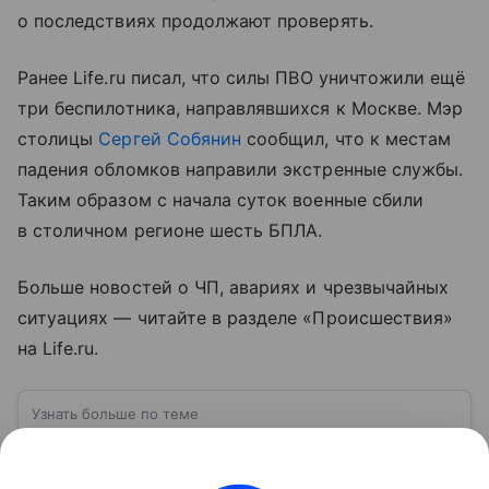
о последствиях продолжают проверять.
Ранее Life.ru писал, что силы ПВО уничтожили ещё
три беспилотника, направлявшихся к Москве. Мэр
столицы
Сергей Собянин
сообщил, что к местам
падения обломков направили экстренные службы.
Таким образом с начала суток военные сбили
в столичном регионе шесть БПЛА.
Больше новостей о ЧП, авариях и чрезвычайных
ситуациях — читайте в разделе «Происшествия»
на Life.ru.
Узнать больше по теме
ВСУ: расшифровка, история создания,
структура и численность