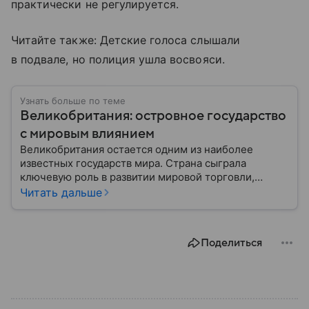
практически не регулируется.
Читайте также: Детские голоса слышали
в подвале, но полиция ушла восвояси.
Узнать больше по теме
Великобритания: островное государство
с мировым влиянием
Великобритания остается одним из наиболее
известных государств мира. Страна сыграла
ключевую роль в развитии мировой торговли,
промышленности, науки и международных
Читать дальше
отношений: собрали главное о ней.
Поделиться